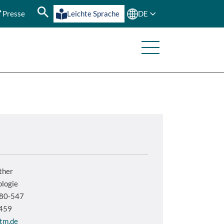
Presse
Leichte Sprache
DE
ther
ologie
380-547
-459
tm.de