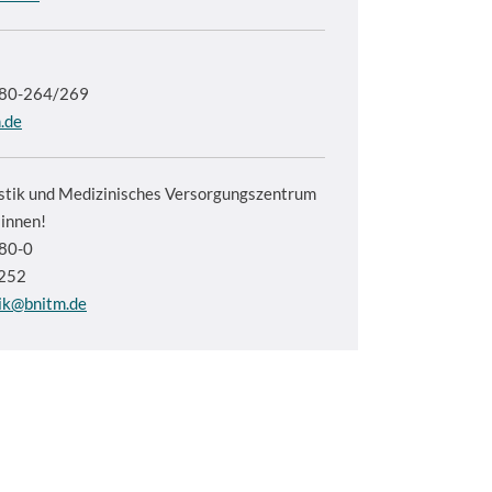
380-264/269
.de
stik und Medizinisches Versorgungszentrum
:innen!
380-0
-252
tik@bnitm.de