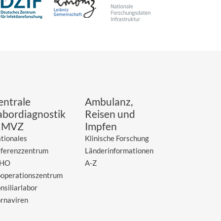
entrale
Ambulanz,
abordiagnostik
Reisen und
 MVZ
Impfen
tionales
Klinische Forschung
ferenzzentrum
Länderinformationen
HO
A-Z
operationszentrum
nsiliarlabor
rnaviren