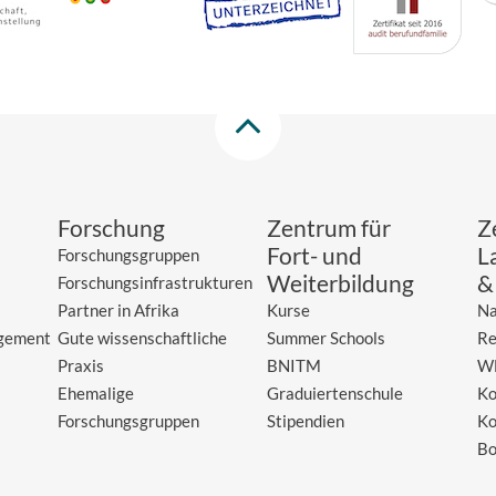
Forschung
Zentrum für
Z
Fort- und
L
Forschungsgruppen
Weiterbildung
&
Forschungsinfrastrukturen
Partner in Afrika
Kurse
Na
gement
Gute wissenschaftliche
Summer Schools
Re
Praxis
BNITM
W
Ehemalige
Graduiertenschule
Ko
Forschungsgruppen
Stipendien
Ko
Bo