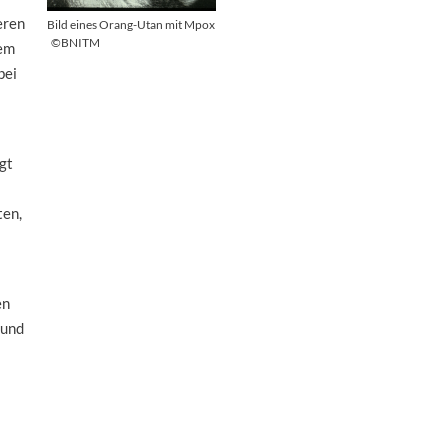
eren
Bild eines Orang-Utan mit Mpox
©BNITM
tem
bei
gt
ten,
en
 und