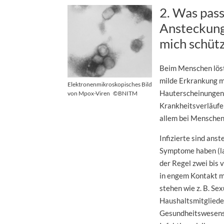
2. Was pass
Ansteckung
mich schüt
Beim Menschen löst
milde Erkrankung m
Elektronenmikroskopisches Bild
Hauterscheinungen
von Mpox-Viren
©BNITM
Krankheitsverläufe 
allem bei Menschen
Infizierte sind anst
Symptome haben (l
der Regel zwei bis 
in engem Kontakt m
stehen wie z. B. Se
Haushaltsmitglieder
Gesundheitswesens,