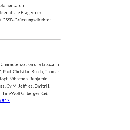
mplementären
ie zentrale Fragen der
ärt CSSB-Gründungsdirektor
 Characterization of a Lipocalin
“; Paul-Christian Burda, Thomas
stoph Söhnchen, Benjamin
s, Cy M. Jeffries, Dmitri I.
, Tim-Wolf Gilberger;
Cell
07817