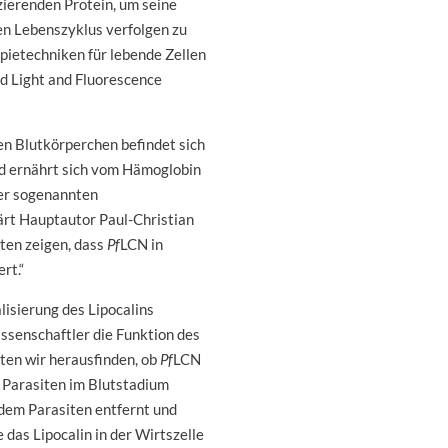
zierenden Protein, um seine
n Lebenszyklus verfolgen zu
pietechniken für lebende Zellen
d Light and Fluorescence
n Blutkörperchen befindet sich
nd ernährt sich vom Hämoglobin
der sogenannten
ärt Hauptautor Paul-Christian
ten zeigen, dass
Pf
LCN in
rt.“
lisierung des Lipocalins
ssenschaftler die Funktion des
sten wir herausfinden, ob
Pf
LCN
 Parasiten im Blutstadium
dem Parasiten entfernt und
 das Lipocalin in der Wirtszelle