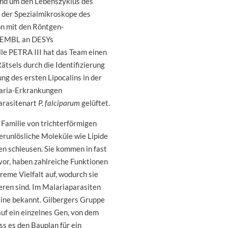
und um den Lebenszyklus des
e der Spezialmikroskope des
n mit den Röntgen-
 EMBL an DESYs
le PETRA III hat das Team einen
Rätsels durch die Identifizierung
ng des ersten Lipocalins in der
laria-Erkrankungen
arasitenart
P. falciparum
gelüftet.
e Familie von trichterförmigen
erunlösliche Moleküle wie Lipide
len schleusen. Sie kommen in fast
or, haben zahlreiche Funktionen
reme Vielfalt auf, wodurch sie
ieren sind. Im Malariaparasiten
line bekannt. Gilbergers Gruppe
auf ein einzelnes Gen, von dem
s es den Bauplan für ein