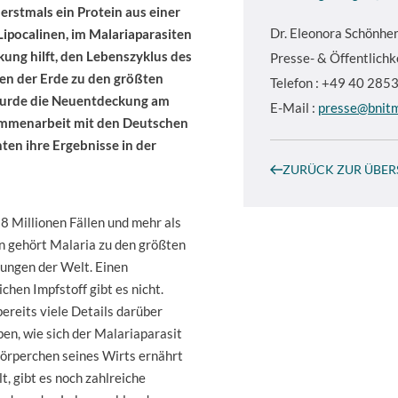
erstmals ein Protein aus einer
Dr.
Eleonora Schönher
pocalinen, im Malariaparasiten
kung hilft, den Lebenszyklus des
Presse- & Öffentlichk
ilen der Erde zu den größten
Telefon : +49 40 28
wurde die Neuentdeckung am
E-Mail :
presse@bnit
ammenarbeit mit den Deutschen
ten ihre Ergebnisse in der
ZURÜCK ZUR ÜBER
28 Millionen Fällen und mehr als
n gehört Malaria zu den größten
ngen der Welt. Einen
chen Impfstoff gibt es nicht.
reits viele Details darüber
en, wie sich der Malariaparasit
körperchen seines Wirts ernährt
, gibt es noch zahlreiche