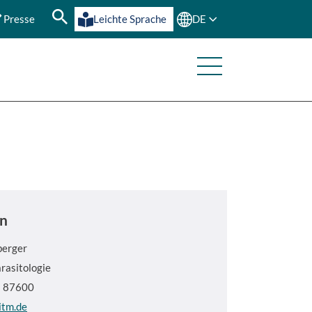
Presse
Leichte Sprache
DE
n
berger
arasitologie
8 87600
itm.de