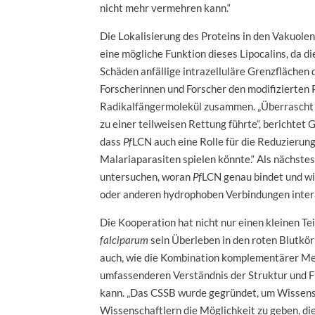
nicht mehr vermehren kann.“
Die Lokalisierung des Proteins in den Vakuolen
eine mögliche Funktion dieses Lipocalins, da di
Schäden anfällige intrazelluläre Grenzflächen 
Forscherinnen und Forscher den modifizierten 
Radikalfängermolekül zusammen. „Überrascht 
zu einer teilweisen Rettung führte“, berichtet G
dass
Pf
LCN auch eine Rolle für die Reduzierun
Malariaparasiten spielen könnte.“ Als nächst
untersuchen, woran
Pf
LCN genau bindet und wi
oder anderen hydrophoben Verbindungen inter
Die Kooperation hat nicht nur einen kleinen Tei
falciparum
sein Überleben in den roten Blutkör
auch, wie die Kombination komplementärer M
umfassenderen Verständnis der Struktur und F
kann. „Das CSSB wurde gegründet, um Wissens
Wissenschaftlern die Möglichkeit zu geben, di