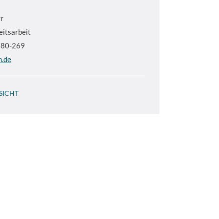
r
eitsarbeit
5380-269
m.de
SICHT