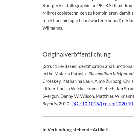
Röntgenkristallographie an PETRA III mit ko
Mikroskopietechniken zu kombinieren, damit s
Infektionsbiologie beantworten können“, erkl
Wilmanns.
Originalveröffentlichung
„Structure-Based Identification and Functional
in the Malaria Parasite
Plasmodium falciparum
Crosskey, Katharina Lauk, Aimo Zurborg, Chri
Liffner, Louisa Wilcke, Emma Pietsch, Jan Straus
Svergun, Danny W. Wilson, Matthias Wilmanns
Reports
, 2020;
DOI: 10.1016/j.celrep.2020.1
In Verbindung stehende Artikel: