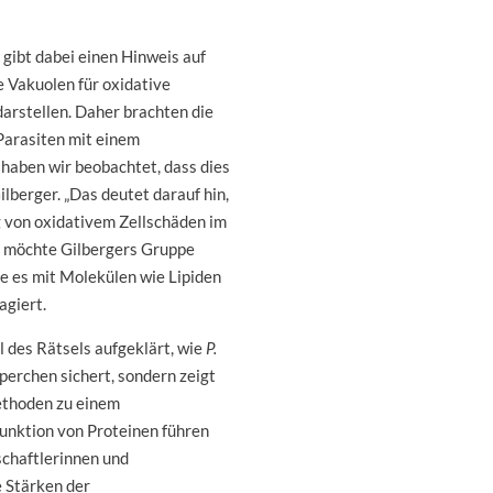
 gibt dabei einen Hinweis auf
e Vakuolen für oxidative
darstellen. Daher brachten die
Parasiten mit einem
haben wir beobachtet, dass dies
ilberger. „Das deutet darauf hin,
g von oxidativem Zellschäden im
es möchte Gilbergers Gruppe
e es mit Molekülen wie Lipiden
agiert.
l des Rätsels aufgeklärt, wie
P.
perchen sichert, sondern zeigt
ethoden zu einem
unktion von Proteinen führen
chaftlerinnen und
e Stärken der