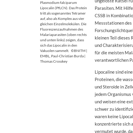
ungelöste Rätsel r
Plasmodium falciparum
Parasiten. Mit Hilf
Lipocalin (PfLCN). Das Protein
tritt als sogenanntes Tetramer
CSSB in Kombinatio
auf, also als Komplex aus vier
Messstationen des
gleichen Einzelmolekülen. Die
Fluoreszenzaufnahmen des
Forschungslichtquel
Malariaparasiten (oben rechts
kleinen Teil dieses 
und unten links) zeigen, dass
und Charakterisieru
sich das Lipocalin in den
Vakuolen sammelt.
©BNITM |
für die meisten Ma
EMBL, Paul-Christian Burda |
verantwortlichen P
Thomas Crosskey
Lipocaline sind ein
Proteinen, die wass
und Steroide in Zel
jedem Organismus v
und weisen eine ext
schwer zu identifiz
waren keine Lipoca
konzentrierte sich 
vermutet wurde, das