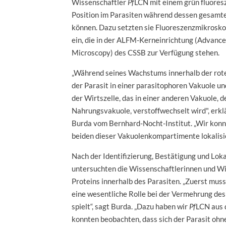
Wissenschaftler
Pf
LCN mit einem grün fluores
Position im Parasiten während dessen gesamte
können. Dazu setzten sie Fluoreszenzmikrosko
ein, die in der ALFM-Kerneinrichtung (Advance
Microscopy) des CSSB zur Verfügung stehen.
„Während seines Wachstums innerhalb der rote
der Parasit in einer parasitophoren Vakuole u
der Wirtszelle, das in einer anderen Vakuole, 
Nahrungsvakuole, verstoffwechselt wird", erkl
Burda vom Bernhard-Nocht-Institut. „Wir konn
beiden dieser Vakuolenkompartimente lokalisie
Nach der Identifizierung, Bestätigung und Loka
untersuchten die Wissenschaftlerinnen und Wi
Proteins innerhalb des Parasiten. „Zuerst mus
eine wesentliche Rolle bei der Vermehrung des
spielt“, sagt Burda. „Dazu haben wir
Pf
LCN aus 
konnten beobachten, dass sich der Parasit ohne