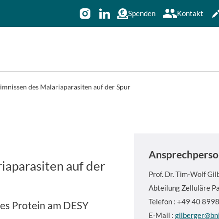
Spenden
Kontakt
mnissen des Malariaparasiten auf der Spur
Ansprechperso
aparasiten auf der
Prof. Dr.
Tim-Wolf Gil
Abteilung Zelluläre P
Telefon : +49 40 899
ues Protein am DESY
E-Mail :
gilberger@bn