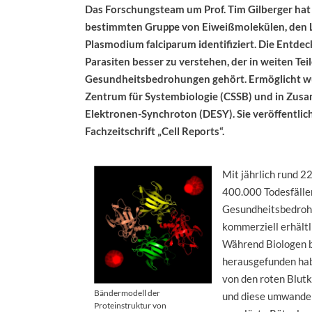
Das Forschungsteam um Prof. Tim Gilberger hat 
bestimmten Gruppe von Eiweißmolekülen, den Li
Plasmodium falciparum identifiziert. Die Entdec
Parasiten besser zu verstehen, der in weiten Te
Gesundheitsbedrohungen gehört. Ermöglicht 
Zentrum für Systembiologie (CSSB) und in Zus
Elektronen-Synchroton (DESY). Sie veröffentlich
Fachzeitschrift „Cell Reports“.
Mit jährlich rund 2
400.000 Todesfälle
Gesundheitsbedrohu
kommerziell erhältli
Während Biologen be
herausgefunden hab
von den roten Blut
Bändermodell der
und diese umwandelt
Proteinstruktur von