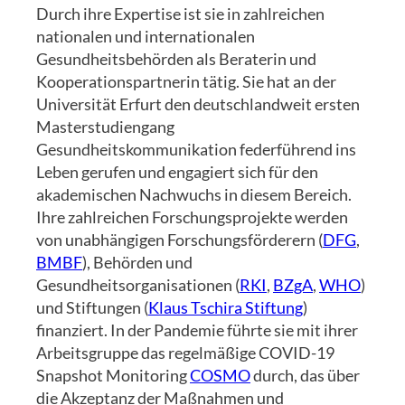
Durch ihre Expertise ist sie in zahlreichen
nationalen und internationalen
Gesundheitsbehörden als Beraterin und
Kooperationspartnerin tätig. Sie hat an der
Universität Erfurt den deutschlandweit ersten
Masterstudiengang
Gesundheitskommunikation federführend ins
Leben gerufen und engagiert sich für den
akademischen Nachwuchs in diesem Bereich.
Ihre zahlreichen Forschungsprojekte werden
von unabhängigen Forschungsförderern (
DFG
,
BMBF
), Behörden und
Gesundheitsorganisationen (
RKI
,
BZgA
,
WHO
)
und Stiftungen (
Klaus Tschira Stiftung
)
finanziert. In der Pandemie führte sie mit ihrer
Arbeitsgruppe das regelmäßige COVID-19
Snapshot Monitoring
COSMO
durch, das über
die Akzeptanz der Maßnahmen und