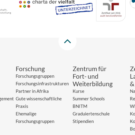
Forschung
Zentrum für
Z
Fort- und
L
Forschungsgruppen
Weiterbildung
&
Forschungsinfrastrukturen
Partner in Afrika
Kurse
Na
gement
Gute wissenschaftliche
Summer Schools
Re
Praxis
BNITM
W
Ehemalige
Graduiertenschule
Ko
Forschungsgruppen
Stipendien
Ko
Bo