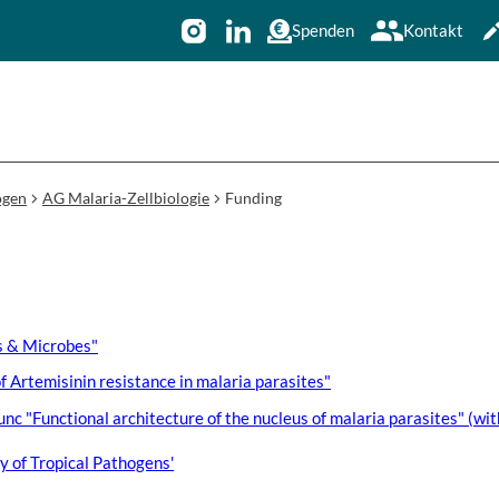
Spenden
Kontakt
ogen
AG Malaria-Zellbiologie
Funding
 & Microbes"
Artemisinin resistance in malaria parasites"
c "Functional architecture of the nucleus of malaria parasites" (wit
y of Tropical Pathogens'