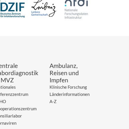
entrale
Ambulanz,
abordiagnostik
Reisen und
 MVZ
Impfen
tionales
Klinische Forschung
ferenzzentrum
Länderinformationen
HO
A-Z
operationszentrum
nsiliarlabor
rnaviren