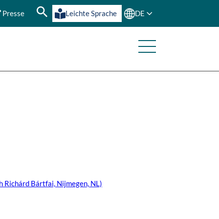
Presse
Leichte Sprache
DE
h Richárd Bártfai, Nijmegen, NL)