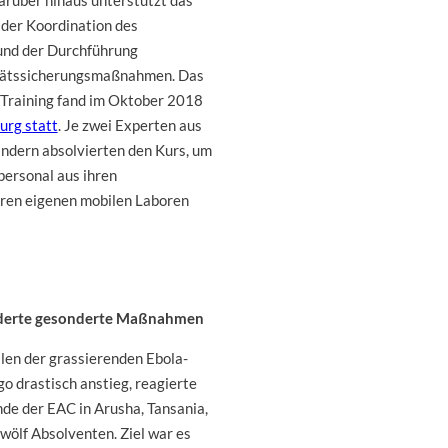
arüber hinaus unterstützt das
der Koordination des
nd der Durchführung
tätssicherungsmaßnahmen. Das
Training fand im Oktober 2018
rg statt
. Je zwei Experten aus
ändern absolvierten den Kurs, um
personal aus ihren
hren eigenen mobilen Laboren
orderte gesonderte Maßnahmen
llen der grassierenden Ebola-
 drastisch anstieg, reagierte
nde der EAC in Arusha, Tansania,
wölf Absolventen. Ziel war es