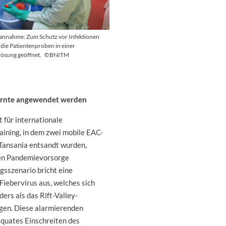
nnahme: Zum Schutz vor Infektionen
die Patientenproben in einer
lösung geöffnet.
©BNITM
lernte angewendet werden
 für internationale
ining, in dem zwei mobile EAC-
 Tansania entsandt wurden,
len Pandemievorsorge
gsszenario bricht eine
Fiebervirus aus, welches sich
ders als das Rift-Valley-
gen. Diese alarmierenden
äquates Einschreiten des