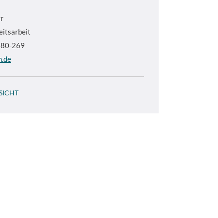
r
eitsarbeit
5380-269
m.de
SICHT