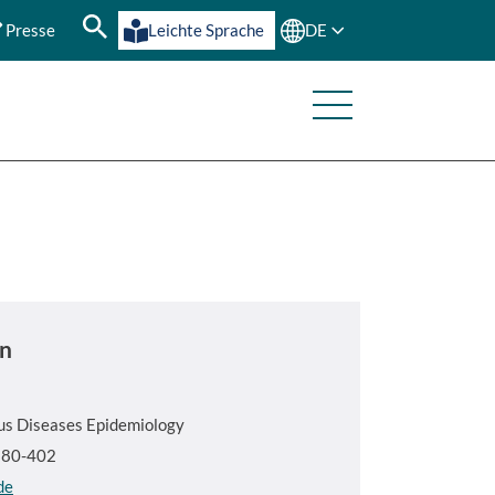
Presse
Leichte Sprache
DE
n
ous Diseases Epidemiology
5380-402
de