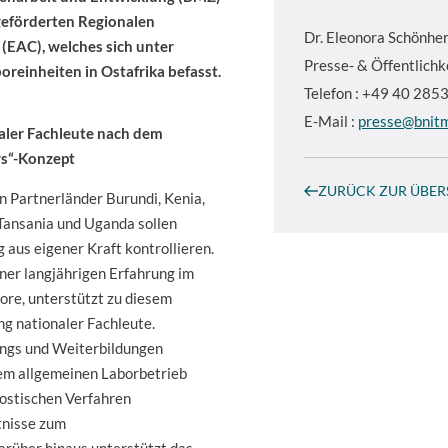
geförderten Regionalen
Dr.
Eleonora Schönher
(EAC), welches sich unter
Presse- & Öffentlichk
einheiten in Ostafrika befasst.
Telefon : +49 40 28
E-Mail :
presse@bnit
aler Fachleute nach dem
ers“-Konzept
ZURÜCK ZUR ÜBER
n Partnerländer Burundi, Kenia,
Tansania und Uganda sollen
 aus eigener Kraft kontrollieren.
ner langjährigen Erfahrung im
ore, unterstützt zu diesem
g nationaler Fachleute.
ngs und Weiterbildungen
em allgemeinen Laborbetrieb
nostischen Verfahren
tnisse zum