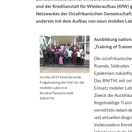
und der Kreditanstalt für Wiederaufbau (KfW) 
Netzwerkes der Ostafrikanischen Gemeinschaft 
anderem mit dem Aufbau von neun mobilen Labor
Ausbildung nation
„Training of Train
Die ostafrikanische
Ruanda, Südsudan, 
Epidemien zukünftig
Im Mai 2019 fand das erste
Das BNITM, mit sei
Folgetraining der EAC für die
Einsatz mobiler Lab
mobilen Labore in
Arusha/Tansania statt.
Zweck die Ausbildun
©BNITM
Regelmäßige Traini
vermitteln neben d
und aktuellen diag
insbesondere Kenn