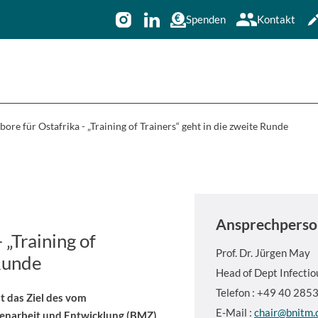
Spenden
Kontakt
ore für Ostafrika - „Training of Trainers“ geht in die zweite Runde
Ansprechperso
 „Training of
Prof. Dr.
Jürgen May
 Runde
Head of Dept Infecti
Telefon : +49 40 28
t das Ziel des vom
E-Mail :
chair@bnitm.
enarbeit und Entwicklung (BMZ)