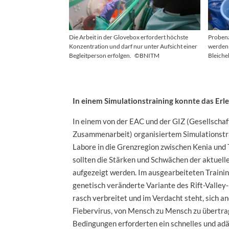
Die Arbeit in der Glovebox erfordert höchste
Probena
Konzentration und darf nur unter Aufsicht einer
werden 
Begleitperson erfolgen.
©BNITM
Bleiche
In einem Simulationstraining konnte das Er
In einem von der EAC und der GIZ (Gesellschaft
Zusammenarbeit) organisiertem Simulationstra
Labore in die Grenzregion zwischen Kenia und
sollten die Stärken und Schwächen der aktuel
aufgezeigt werden. Im ausgearbeiteten Trainin
genetisch veränderte Variante des Rift-Valley-
rasch verbreitet und im Verdacht steht, sich an
Fiebervirus, von Mensch zu Mensch zu übertra
Bedingungen erforderten ein schnelles und ad