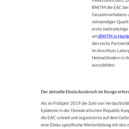
Infektionsschutz. D
BNITM die EAC bei 
Gesamtvorhabens u
notwendiger Quali
erste mehrwöchige 
am
BNITM in Hambu
den sechs Partnerl
im Anschluss Labor
Heimatländern in i
auszubilden.
Der aktuelle Ebola-Ausbruch im Kongo erf
Als im Frühjahr 2019 die Zahl von Verdachtsfä
Epidemie in der Demokratischen Republik Kongo
die EAC schnell und organisierte auf dem Gelä
eine Ebola-spezifische Weiterbildung mit den z