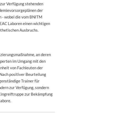
 zur Verfügung stehenden
demievorsorgeplänen der
en - wobei die vom BNITM
 EAC Laboren einen wichtigen
othetischen Ausbruchs.
ifizierungsmaßnahme, an deren
xperten im Umgang mit den
nheit von Fachleuten der
 Nach positiver Beurteilung
genständige Trainer für
ndern zur Verfügung, sondern
n Eingreiftruppe zur Bekämpfung
Labore.