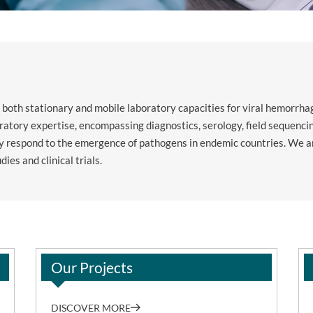
both stationary and mobile laboratory capacities for viral hemorrha
oratory expertise, encompassing diagnostics, serology, field sequenc
dly respond to the emergence of pathogens in endemic countries. We ar
ies and clinical trials.
Our Projects
DISCOVER MORE