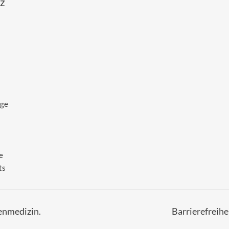
z
age
e
ts
enmedizin.
Barrierefreihe