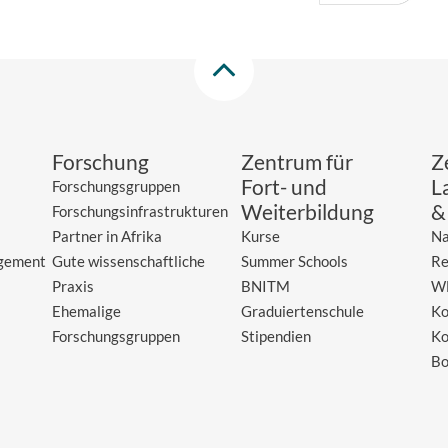
Forschung
Zentrum für
Z
Fort- und
L
Forschungsgruppen
Weiterbildung
&
Forschungsinfrastrukturen
Partner in Afrika
Kurse
Na
gement
Gute wissenschaftliche
Summer Schools
Re
Praxis
BNITM
W
Ehemalige
Graduiertenschule
Ko
Forschungsgruppen
Stipendien
Ko
Bo