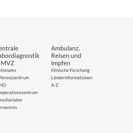
entrale
Ambulanz,
abordiagnostik
Reisen und
 MVZ
Impfen
tionales
Klinische Forschung
ferenzzentrum
Länderinformationen
HO
A-Z
operationszentrum
nsiliarlabor
rnaviren