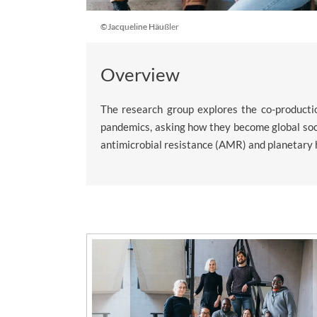
©Sung-Joon Park
Overview
The research group explores the co-productio
pandemics, asking how they become global soci
antimicrobial resistance (AMR) and planetary h