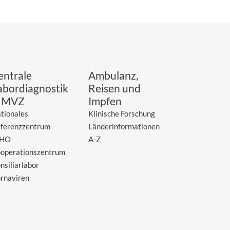
entrale
Ambulanz,
abordiagnostik
Reisen und
 MVZ
Impfen
tionales
Klinische Forschung
ferenzzentrum
Länderinformationen
HO
A-Z
operationszentrum
nsiliarlabor
rnaviren