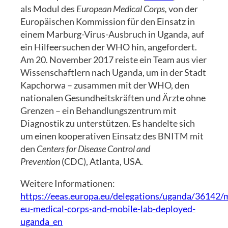
als Modul des
European Medical Corps,
von der
Europäischen Kommission für den Einsatz in
einem Marburg-Virus-Ausbruch in Uganda, auf
ein Hilfeersuchen der WHO hin, angefordert.
Am 20. November 2017 reiste ein Team aus vier
Wissenschaftlern nach Uganda, um in der Stadt
Kapchorwa – zusammen mit der WHO, den
nationalen Gesundheitskräften und Ärzte ohne
Grenzen – ein Behandlungszentrum mit
Diagnostik zu unterstützen. Es handelte sich
um einen kooperativen Einsatz des BNITM mit
den
Centers for Disease Control and
Prevention
(CDC), Atlanta, USA.
Weitere Informationen:
https://eeas.europa.eu/delegations/uganda/36142/
eu-medical-corps-and-mobile-lab-deployed-
uganda_en