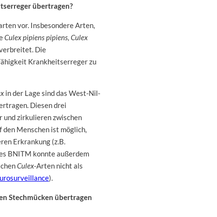
tserreger übertragen?
ten vor. Insbesondere Arten,
ie
Culex pipiens pipiens, Culex
verbreitet. Die
Fähigkeit Krankheitserreger zu
ex
in der Lage sind das West-Nil-
bertragen. Diesen drei
 und zirkulieren zwischen
 den Menschen ist möglich,
eren Erkrankung (z.B.
e des BNITM konnte außerdem
ischen
Culex
-Arten nicht als
urosurveillance
).
ven Stechmücken übertragen