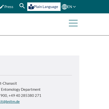
Press
Plain Language
EN
t-Chanasit
y/ Entomology Department
7900, +49 40 285380 271
sit@bnitm.de