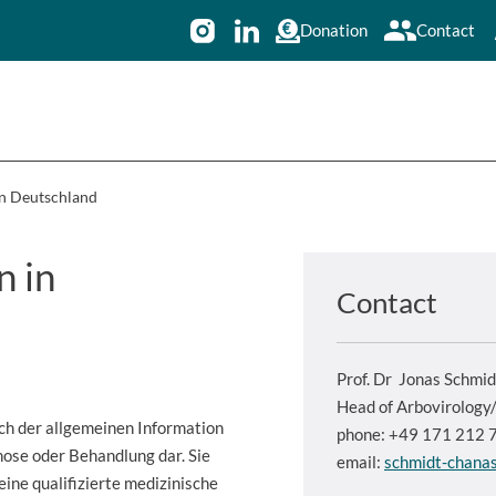
Donation
Contact
n Deutschland
 in
Contact
Prof. Dr
Jonas Schmid
Head of Arbovirolog
ich der allgemeinen Information
phone: +49 171 212 
nose oder Behandlung dar. Sie
email:
schmidt-chana
eine qualifizierte medizinische