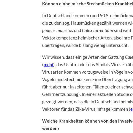
Können einheimische Stechmücken Krankhei
In Deutschland kommen rund 50 Stechmückenar
die zu den sog. Hausmücken gezählt werden w
pipiens molestus
und
Culex torrentium
sind weit 
Vektorkompetenz heimischer Arten, also ihre 
übertragen, wurde bislang wenig untersucht.
Wir wissen, dass einige Arten der Gattung
Cul
(
mdpi
), das Usutu- oder das Sindbis-Virus zu ü
Virusarten kommen vorzugsweise in Vögeln vor
Vögeln und Stechmücken. Eine Übertragung auf
führt aber nur in seltenen Fällen zu einer schw
Gehirnentzündung). In einer aktuellen Studi
gezeigt werden, dass die in Deutschland heim
Vektoren für das Zika-Virus infrage kommen (
e
Welche Krankheiten können von den invasi
werden?