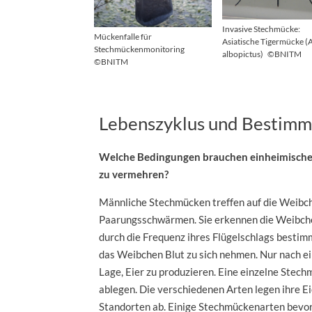
Invasive Stechmücke:
Mückenfalle für
Asiatische Tigermücke (
Stechmückenmonitoring
albopictus)
©BNITM
©BNITM
Lebenszyklus und Bestim
Welche Bedingungen brauchen einheimische
zu vermehren?
Männliche Stechmücken treffen auf die Weibch
Paarungsschwärmen. Sie erkennen die Weibche
durch die Frequenz ihres Flügelschlags besti
das Weibchen Blut zu sich nehmen. Nur nach ein
Lage, Eier zu produzieren. Eine einzelne Stech
ablegen. Die verschiedenen Arten legen ihre Ei
Standorten ab. Einige Stechmückenarten bevo