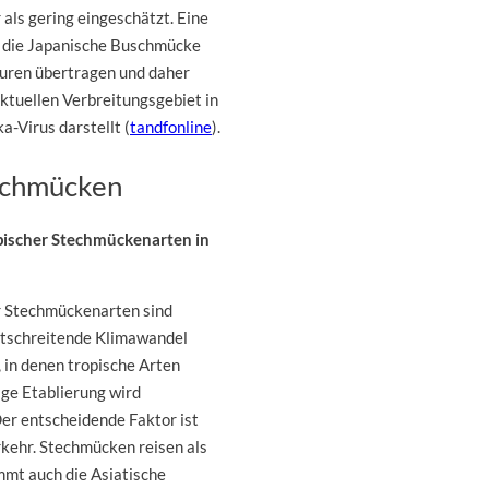
als gering eingeschätzt. Eine
s die Japanische Buschmücke
turen übertragen und daher
ktuellen Verbreitungsgebiet in
a-Virus darstellt (
tandfonline
).
techmücken
pischer Stechmückenarten in
er Stechmückenarten sind
rtschreitende Klimawandel
 in denen tropische Arten
ge Etablierung wird
er entscheidende Faktor ist
kehr. Stechmücken reisen als
mmt auch die Asiatische