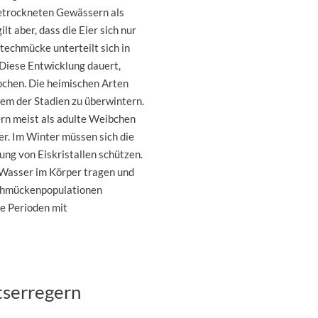
etrockneten Gewässern als
t aber, dass die Eier sich nur
echmücke unterteilt sich in
. Diese Entwicklung dauert,
ochen. Die heimischen Arten
nem der Stadien zu überwintern.
rn meist als adulte Weibchen
er. Im Winter müssen sich die
ng von Eiskristallen schützen.
 Wasser im Körper tragen und
echmückenpopulationen
me Perioden mit
tserregern