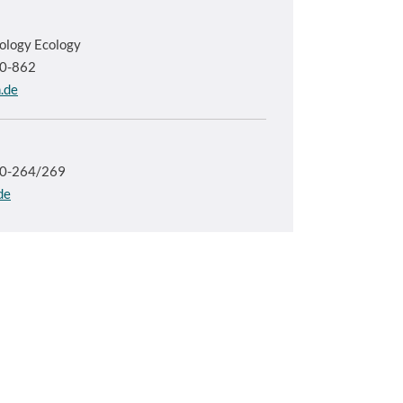
ology Ecology
80-862
.de
80-264/269
de