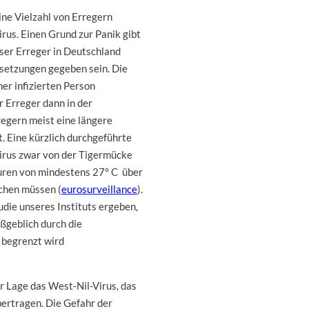
eine Vielzahl von Erregern
rus. Einen Grund zur Panik gibt
eser Erreger in Deutschland
setzungen gegeben sein. Die
er infizierten Person
 Erreger dann in der
egern meist eine längere
 Eine kürzlich durchgeführte
Virus zwar von der Tigermücke
uren von mindestens 27° C über
chen müssen (
eurosurveillance
).
ie unseres Instituts ergeben,
ßgeblich durch die
 begrenzt wird
r Lage das West-Nil-Virus, das
ertragen. Die Gefahr der