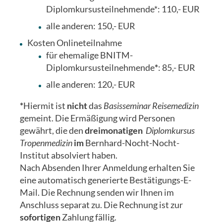
Diplomkursusteilnehmende*: 110,- EUR
alle anderen: 150,- EUR
Kosten Onlineteilnahme
für ehemalige BNITM-
Diplomkursusteilnehmende
*
: 85,- EUR
alle anderen: 120,- EUR
*
Hiermit ist
nicht
das
Basisseminar Reisemedizin
gemeint. Die Ermäßigung wird Personen
gewährt, die den
dreimonatigen
Diplomkursus
Tropenmedizin
im
Bernhard-Nocht-Nocht-
Institut absolviert haben.
Nach Absenden Ihrer Anmeldung erhalten Sie
eine automatisch generierte Bestätigungs-E-
Mail. Die Rechnung senden wir Ihnen im
Anschluss separat zu. Die Rechnung ist zur
sofortigen
Zahlung fällig.