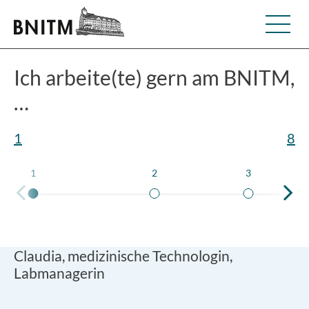
Ich arbeite(te) gern am BNITM,
…
1
8
1
2
3
Claudia, medizinische Technologin,
Labmanagerin