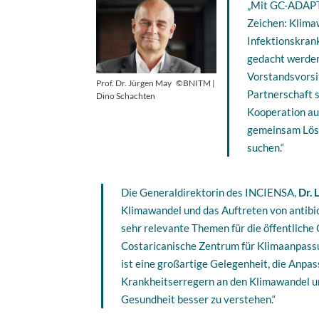
„Mit GC-ADAPT 
Zeichen: Klima
Infektionskra
gedacht werden
Vorstandsvorsi
Prof. Dr. Jürgen May
©BNITM |
Partnerschaft s
Dino Schachten
Kooperation au
gemeinsam Lösu
suchen.“
Die Generaldirektorin des INCIENSA,
Dr. 
Klimawandel und das Auftreten von antibi
sehr relevante Themen für die öffentliche
Costaricanische Zentrum für Klimaanpass
ist eine großartige Gelegenheit, die An
Krankheitserregern an den Klimawandel un
Gesundheit besser zu verstehen.“