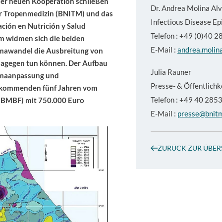
ner neuen Kooperation schließen
Dr.
Andrea Molina Al
ür Tropenmedizin (BNITM) und das
Infectious Disease E
ación en Nutrición y Salud
Telefon : +49 (0)40 
m widmen sich die beiden
E-Mail :
andrea.molin
limawandel die Ausbreitung von
dagegen tun können. Der Aufbau
Julia Rauner
limaanpassung und
Presse- & Öffentlichk
n kommenden fünf Jahren vom
Telefon : +49 40 28
(BMBF) mit 750.000 Euro
E-Mail :
presse@bnit
ZURÜCK ZUR ÜBER