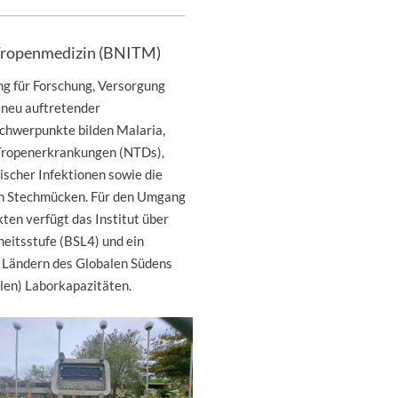
 Tropenmedizin (BNITM)
g für Forschung, Versorgung
 neu auftretender
Schwerpunkte bilden Malaria,
 Tropenerkrankungen (NTDs),
ischer Infektionen sowie die
h Stechmücken. Für den Umgang
ten verfügt das Institut über
heitsstufe (BSL4) und ein
n Ländern des Globalen Südens
len) Laborkapazitäten.