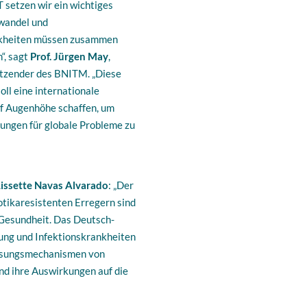
setzen wir ein wichtiges
wandel und
nkheiten müssen zusammen
“, sagt
Prof. Jürgen May
,
tzender des BNITM. „Diese
oll eine internationale
f Augenhöhe schaffen, um
ngen für globale Probleme zu
Lissette Navas Alvarado
: „Der
otikaresistenten Erregern sind
 Gesundheit. Das Deutsch-
ung und Infektionskrankheiten
passungsmechanismen von
d ihre Auswirkungen auf die