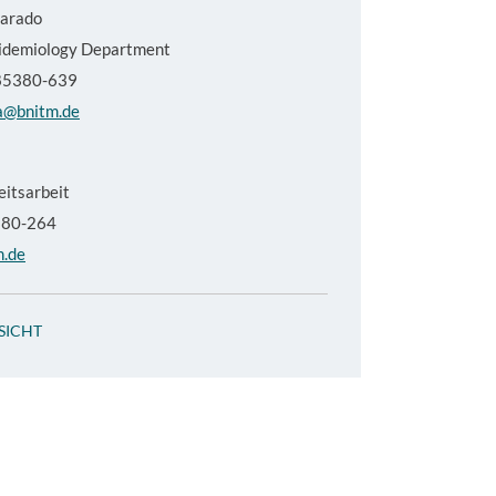
varado
pidemiology Department
285380-639
a@bnitm.de
eitsarbeit
5380-264
m.de
SICHT