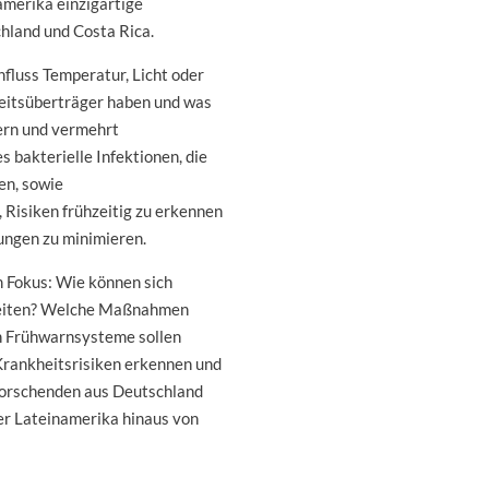
amerika einzigartige
hland und Costa Rica.
nfluss Temperatur, Licht oder
heitsüberträger haben und was
ern und vermehrt
 bakterielle Infektionen, die
en, sowie
, Risiken frühzeitig zu erkennen
ungen zu minimieren.
m Fokus: Wie können sich
reiten? Welche Maßnahmen
ch Frühwarnsysteme sollen
Krankheitsrisiken erkennen und
Forschenden aus Deutschland
er Lateinamerika hinaus von