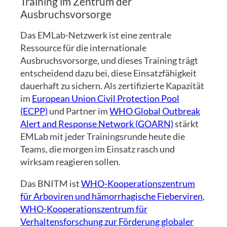
Training im Zentrum der
Ausbruchsvorsorge
Das EMLab-Netzwerk ist eine zentrale
Ressource für die internationale
Ausbruchsvorsorge, und dieses Training trägt
entscheidend dazu bei, diese Einsatzfähigkeit
dauerhaft zu sichern. Als zertifizierte Kapazität
im
European Union Civil Protection Pool
(ECPP)
und Partner im
WHO Global Outbreak
Alert and Response Network (GOARN)
stärkt
EMLab mit jeder Trainingsrunde heute die
Teams, die morgen im Einsatz rasch und
wirksam reagieren sollen.
Das BNITM ist
WHO-Kooperationszentrum
für Arboviren und hämorrhagische Fieberviren
,
WHO-Kooperationszentrum für
Verhaltensforschung zur Förderung globaler