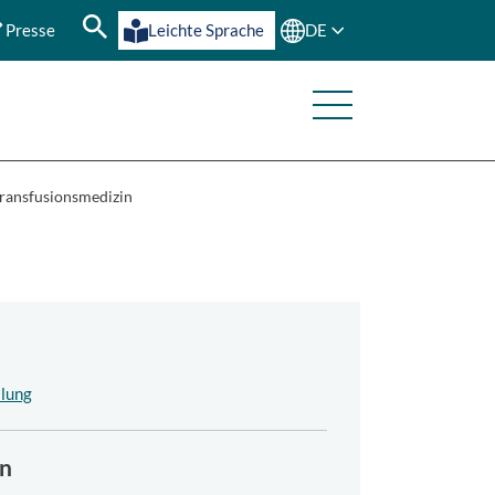
Presse
Leichte Sprache
DE
Transfusionsmedizin
ilung
n