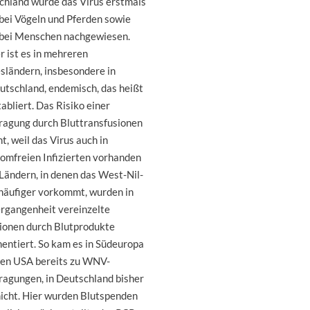
chland wurde das Virus erstmals
bei Vögeln und Pferden sowie
bei Menschen nachgewiesen.
r ist es in mehreren
sländern, insbesondere in
utschland, endemisch, das heißt
tabliert. Das Risiko einer
ragung durch Bluttransfusionen
t, weil das Virus auch in
omfreien Infizierten vorhanden
n Ländern, in denen das West-Nil-
 häufiger vorkommt, wurden in
ergangenheit vereinzelte
tionen durch Blutprodukte
entiert. So kam es in Südeuropa
den USA bereits zu WNV-
ragungen, in Deutschland bisher
nicht. Hier wurden Blutspenden