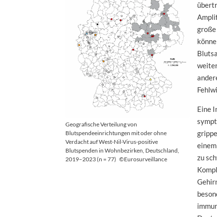
übert
Amplif
große
könne
Bluts
weite
ander
Fehlwi
Eine I
sympt
Geografische Verteilung von
gripp
Blutspendeeinrichtungen mit oder ohne
Verdacht auf West-Nil-Virus-positive
einem 
Blutspenden in Wohnbezirken, Deutschland,
zu sc
2019–2023 (n = 77)
©Eurosurveillance
Kompl
Gehir
besond
immun