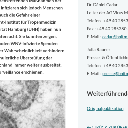
 lebensrettenden Maßnahmen der
Dr.
Dániel Cadar
infizieren sich jedoch Menschen
Leiter der AG Virus 
uch die Gefahr einer
Telefon : +49 40 28
t-Institut für Tropenmedizin
Fax : +49 40 285380
ersität Hamburg (UHH) haben nun
ersucht. Sie konnten zeigen,
E-Mail :
cadar@bnitm
oden WNV-infizierte Spenden
Julia Rauner
er Wahrscheinlichkeit verhindern.
Presse- & Öffentlichk
nuierliche Überprüfung der
chland immer weiter ausbreitet.
Telefon : +49 40 28
urveillance erschienen.
E-Mail :
presse@bnit
Weiterführend
Originalpublikation
ZURÜCK ZUR ÜBER