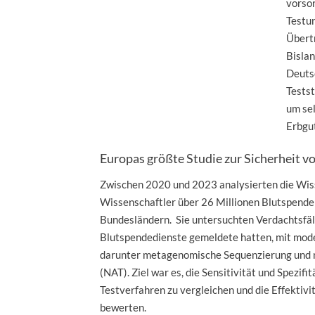
vorsor
Testu
Übert
Bislan
Deuts
Testst
um se
Erbgut
Europas größte Studie zur Sicherheit 
Zwischen 2020 und 2023 analysierten die Wis
Wissenschaftler über 26 Millionen Blutspende
Bundesländern. Sie untersuchten Verdachtsfäll
Blutspendedienste gemeldete hatten, mit mod
darunter metagenomische Sequenzierung und n
(NAT). Ziel war es, die Sensitivität und Spezif
Testverfahren zu vergleichen und die Effektiv
bewerten.