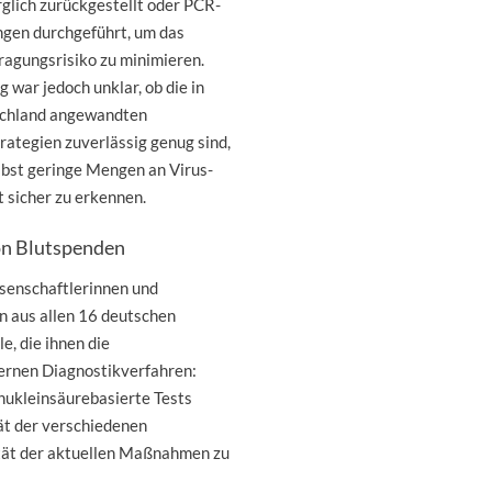
glich zurückgestellt oder PCR-
ngen durchgeführt, um das
ragungsrisiko zu minimieren.
g war jedoch unklar, ob die in
chland angewandten
rategien zuverlässig genug sind,
lbst geringe Mengen an Virus-
 sicher zu erkennen.
von Blutspenden
senschaftlerinnen und
n aus allen 16 deutschen
e, die ihnen die
ernen Diagnostikverfahren:
ukleinsäurebasierte Tests
ität der verschiedenen
ität der aktuellen Maßnahmen zu