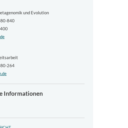
Metagenomik und Evolution
5380-840
-400
.de
eitsarbeit
5380-264
m.de
e Informationen
SICHT