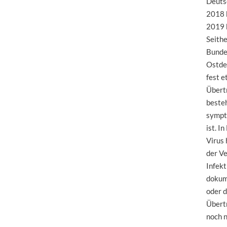
Deuts
2018 
2019 
Seithe
Bunde
Ostde
fest e
Übert
besteh
sympt
ist. I
Virus
der V
Infek
dokum
oder 
Übert
noch 