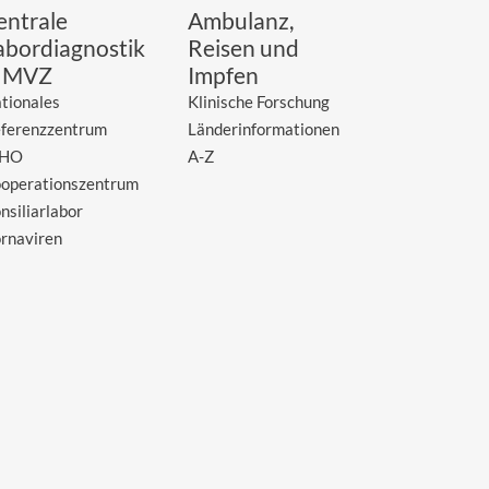
entrale
Ambulanz,
abordiagnostik
Reisen und
 MVZ
Impfen
tionales
Klinische Forschung
ferenzzentrum
Länderinformationen
HO
A-Z
operationszentrum
nsiliarlabor
rnaviren