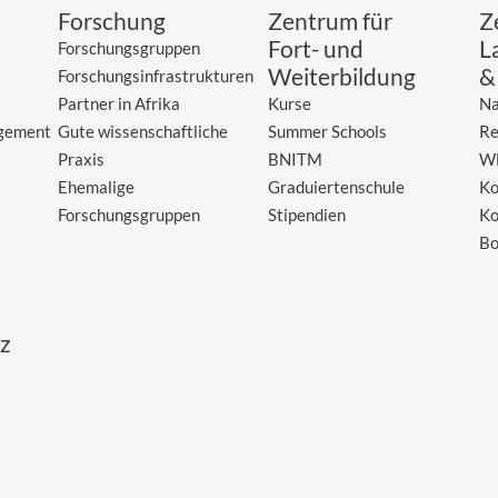
Forschung
Zentrum für
Z
Fort- und
L
Forschungsgruppen
Weiterbildung
&
Forschungsinfrastrukturen
Partner in Afrika
Kurse
Na
gement
Gute wissenschaftliche
Summer Schools
Re
Praxis
BNITM
W
Ehemalige
Graduiertenschule
Ko
Forschungsgruppen
Stipendien
Ko
Bo
z