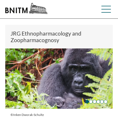
JRG Ethnopharmacology and
Zoopharmacognosy
©Inken Dworak-Schultz